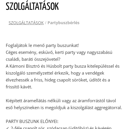
SZOLGÁLTATÁSOK
SZOLGÁLTATÁSOK
/
Partybuszbérlés
Foglaljátok le menő party buszunkat!
Céges esemény, esküvő, kerti party vagy nagyszabású
családi, baráti összejövetel?
A Kámoni Bisztró és Húsbolt party busza kitelepüléssel és
kiszolgáló személyzettel érkezik, hogy a vendégek
élvezhessék a friss, hideg csapolt söröket, üdítőt és a
frissítő kávét.
Kiépített áramellátás nélküli vagy az áramforrástól távol
eső helyszíneken is megoldjuk a kiszolgálást aggregátorral.
PARTY BUSZUNK ELŐNYEI:
✓ 2-féle csapolt sör, szódacsap (üdítőhöz) és kávégép