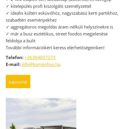
✓ kitelepülés profi kiszolgáló személyzettel
✓ ideális kültéri esküvőhöz, nagyszabású kerti partikhoz,
szabadtéri eseményekhez
✓ aggregátoros megoldás áram nélküli helyszínekre is
✓ már a busz esztétikus, street foodos megjelenése
feldobja a bulit
További információkért keress elérhetőségeinken!
Telefon:
+363
04007273
E-mail:
info@kamonhus.hu
kapcsolat